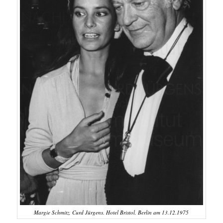
Margie Schmitz, Curd Jürgens. Hotel Bristol, Berlin am 13.12.1975