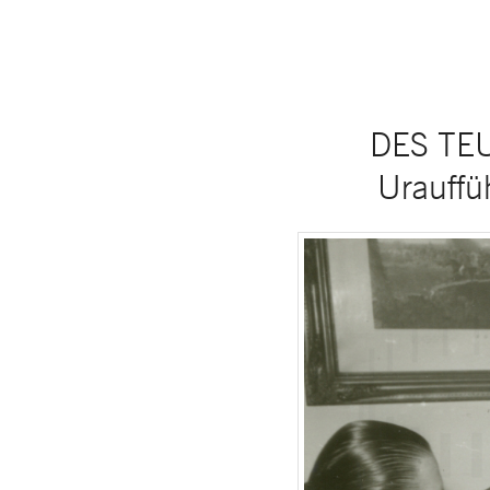
DES TEU
Urauffü