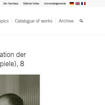
Der Nachlass
Editorial Notes
Acknowledgements
opics
Catalogue of works
Archive
tion der
iele), 8