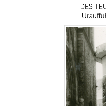
DES TEU
Urauffü