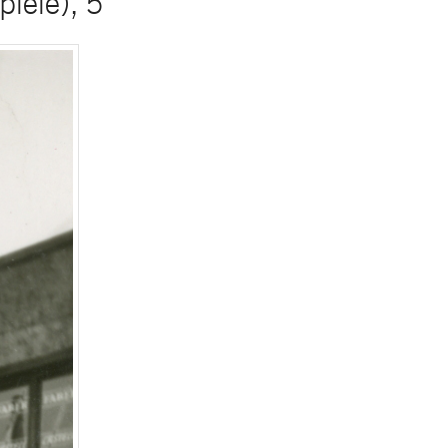
iele), 5