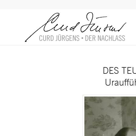
DES TEU
Urauffü