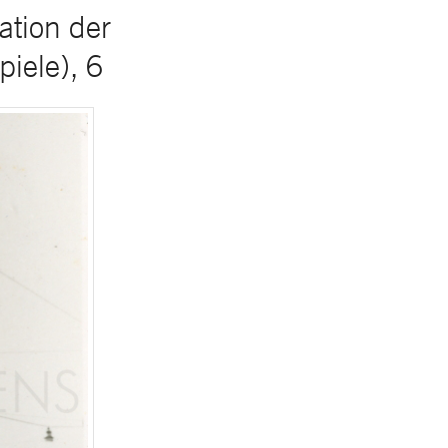
tion der
iele), 6