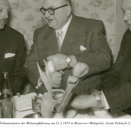
Dokumentation der Welturaufführung am 23.2.1955 in Hannover (Weltspiele). Gyula Trebitsch (l.