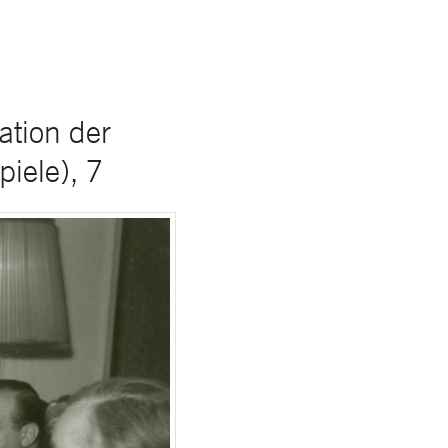
tion der
iele), 7