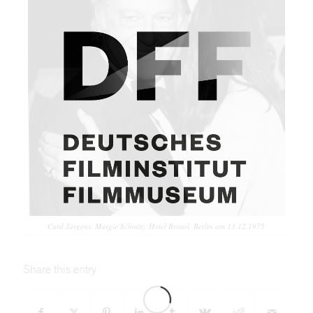
Curd Jürgens, Margie Schmitz. Hotel Bristol, Berlin am 13.12.1975
Share this entry