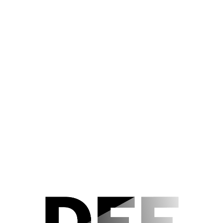
Der Nachlass
Editorial Notes
Acknowledgements
DAS BEKENNTNIS DER INA
KAHR (1954) Szenenfoto 5