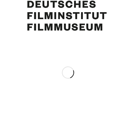
Curd Jürgens, Margie Schmitz. Hotel Bristol, Berlin am 13.12.1975