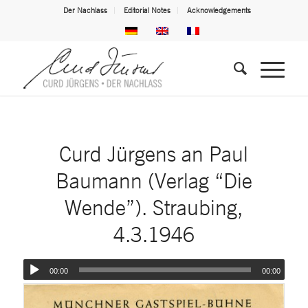
Der Nachlass
Editorial Notes
Acknowledgements
Curd Jürgens an Paul
Baumann (Verlag “Die
Wende”). Straubing,
4.3.1946
00:00
00:00