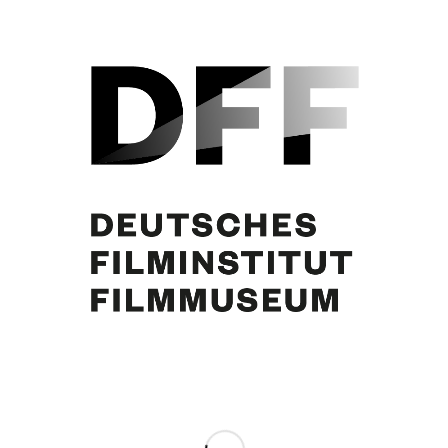
Curd Jürgens’ Eintrag im Terminkalender 5.6.1974: Nachricht vom Unfalltod
Mathilda Mizarts
Share this entry