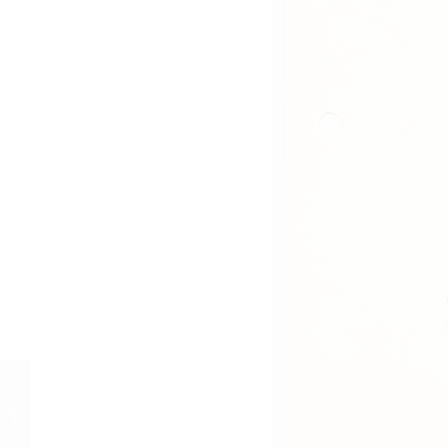
SALONWAGEN E 417
(1939) Fanbrief an Curd
Jürgens, 22.3.1941