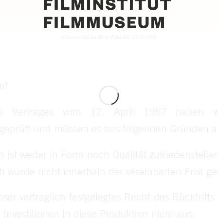
Cinestar AG an Roxy-Film AG, 15.5.1959
n!
 Vertrages vom 12. April 1957 haben w
prüft und müssen es aus folgenden Gründen a
 ist weder in Form noch Qualität zufriedenstelle
 wurde nicht innerhalb der vereinbarten Frist gel
er vertraglich festgelegtes Recht des Rücktritts
 Investitionen in diese Produktion nicht aus.