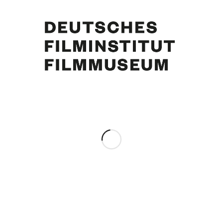
be mich damit abgefunden, daß die Tochter für meine Frau wichtiger ist als ich!” von Knut Ihne.