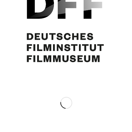
Curd Jürgens
Share this entry
0