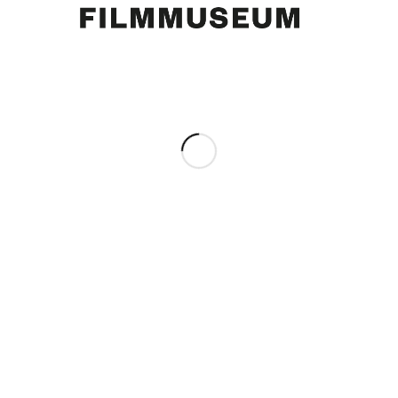
Curd Jürgens, “60 Jahre – und kein bißchen weise / Wenn”, Schallplattencover, 1975