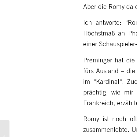
Aber die Romy da dr
Ich antworte: “R
Höchstmaß an Phan
einer Schauspieler-
Preminger hat die 
fürs Ausland – die
im “Kardinal“. Zu
prächtig, wie mi
Frankreich, erzählt
Romy ist noch oft
Tagebuchähnliche
zusammenlebte. Un
Aufzeichnungen über