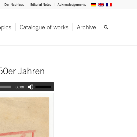
Der Nachlass
Editorial Notes
Acknowledgements
opics
Catalogue of works
Archive
50er Jahren
00:00