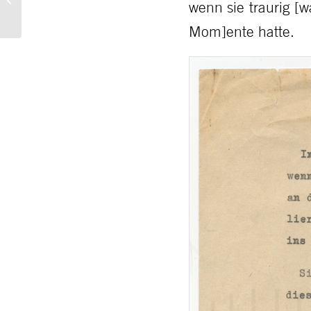
wenn sie traurig [
Kriegserlebnisse, Anfang
1940er Jahr...
Mom]ente hatte.