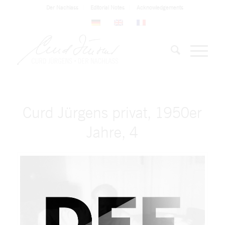
Der Nachlass
Editorial Notes
Acknowledgements
Curd Jürgens privat, 1950er
Jahre, 4