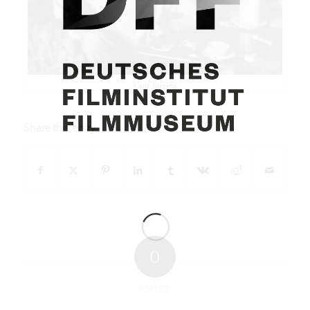
Curd Jürgens
Share this entry
0
REPLIES