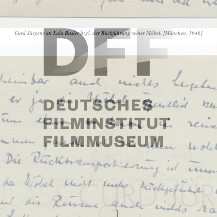
Curd Jürgens an Lulu Basler bzgl. der Rückführung seiner Möbel. [München, 1946]