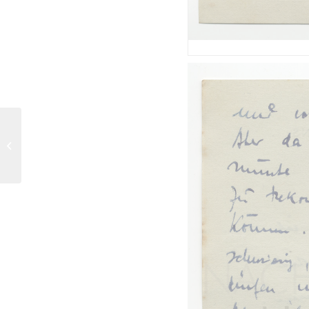
Curd Jürgens an Lulu
Basler, 18.7.1947