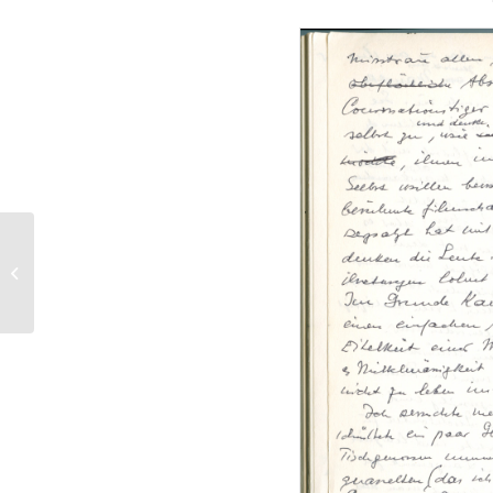
Tagebuch
« Nachhilfestunden in
Heimweh », 1972, 4