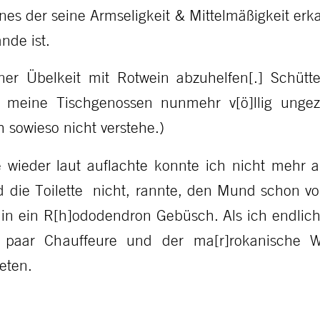
nes der seine Armseligkeit & Mittelmäßigkeit erk
nde ist.
ner Übelkeit mit Rotwein abzuhelfen[.] Schütte
 meine Tischgenossen nunmehr v[ö]llig ungez
h sowieso nicht verstehe.)
 wieder laut auflachte konnte ich nicht mehr a
nd die Toilette nicht, rannte, den Mund schon vol
n ein R[h]ododendron Gebüsch. Als ich endlich
 paar Chauffeure und der ma[r]rokanische 
eten.