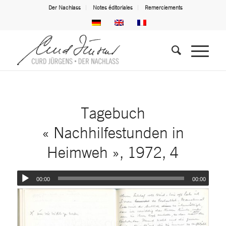
Der Nachlass
Notes éditoriales
Remerciements
Tagebuch
« Nachhilfestunden in
Heimweh », 1972, 4
00:00
00:00