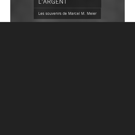
L’ARGENT
Les souvenirs de Marcel M. Meier
LES SOUVENIRS DE
MARCEL M. MEIER
Le rapport entre client et conseiller
financier doit être par essence discret. Si
j’ai décidé d’aborder quelques souvenirs