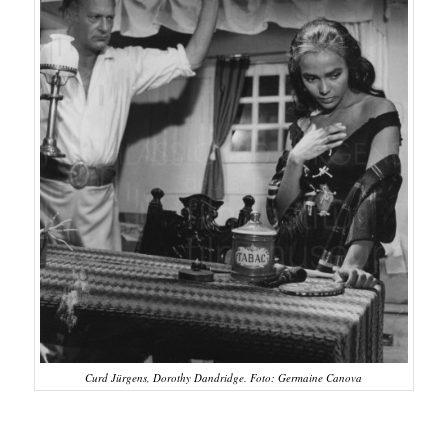
Curd Jürgens, Dorothy Dandridge. Foto: Germaine Canova