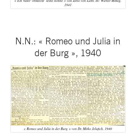
« Ein Vater ‘entdeckt’ seine Söhne » von Zeno von Liebl. In: Wiener Mittag,
1941
N.N.: « Romeo und Julia in
der Burg », 1940
« Romeo und Julia in der Burg » von Dr. Mirko Jelufich, 1940