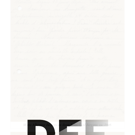
Marie-Albertine Jürgens an ihren Sohn Curd Jürgens, ca. 1946