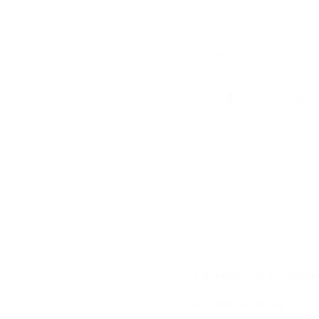
Partager cette publication
Laisser un commen
Rejoindre la discussion?