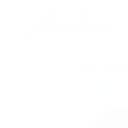
KÄPT’N RAU