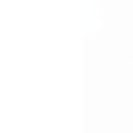
KÄPT’N RAUHBEIN AUS
ST. PAULI (1971)
Aushangfoto 12