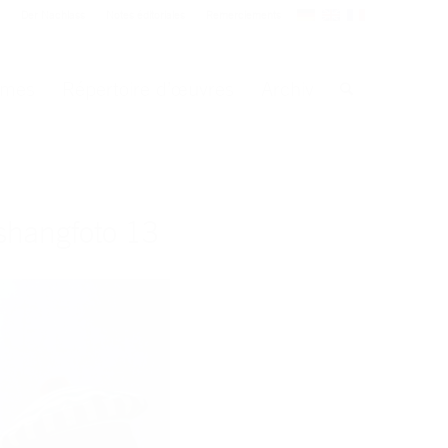
Der Nachlass
Notes éditoriales
Remerciements
èmes
Répertoire d’œuvres
Archiv
hangfoto 13