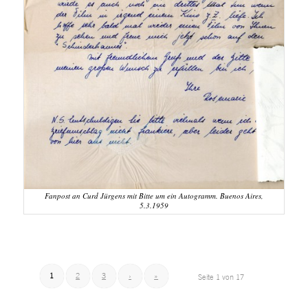
Fanpost an Curd Jürgens mit Bitte um ein Autogramm. Buenos Aires,
5.3.1959
1
2
3
›
»
Seite 1 von 17