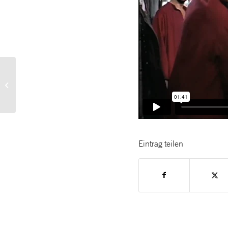
DAS BEKENNTNIS DER
INA KAHR (1954)
Filmausschnitt „Tanzen“
Eintrag teilen