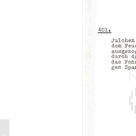
ET DIEU… CRÉA LA
FEMME (1956)