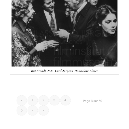
Rut Brandt, N.N., Curd Jürgens, Hannelore Elsner
‹
1
2
3
4
Page 3 sur 39
5
›
»