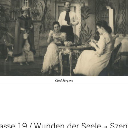
Curd Jürgens
asse 19 / Wunden der Seele » Szen