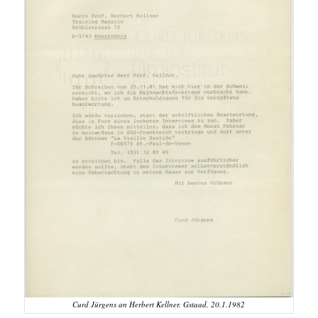
Curd Jürgens an Herbert Kellner. Gstaad, 20.1.1982