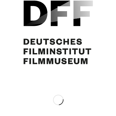
Fanbrief an Curd Jürgens, „meinem liebsten Filmstar“, 22.3.1941
Eintrag teilen