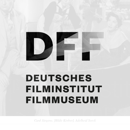
Curd Jürgens, [Hilde Körber], Adelheid Seeck