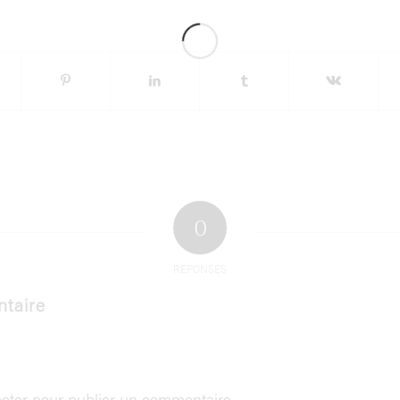
0
RÉPONSES
taire
cter
pour publier un commentaire.