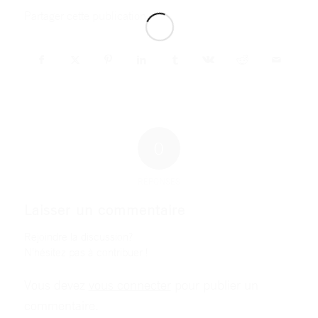
Partager cette publication
0
RÉPONSES
Laisser un commentaire
Rejoindre la discussion?
N’hésitez pas à contribuer !
Vous devez
vous connecter
pour publier un
commentaire.