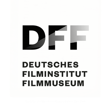
Spielplan der Münchener Gastspielbühne, Juni 1946