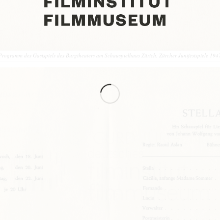
Programm des Gastspiels des Burgtheaters am Schauspielhaus Zürich. Zürcher Junifestspiele 194