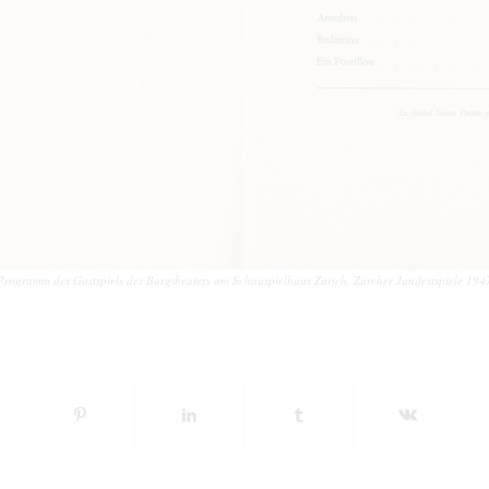
Programm des Gastspiels des Burgtheaters am Schauspielhaus Zürich. Zürcher Junifestspiele 194