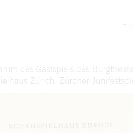
Th
amm des Gastspiels des Burgtheat
elhaus Zürich. Zürcher Junifestsp