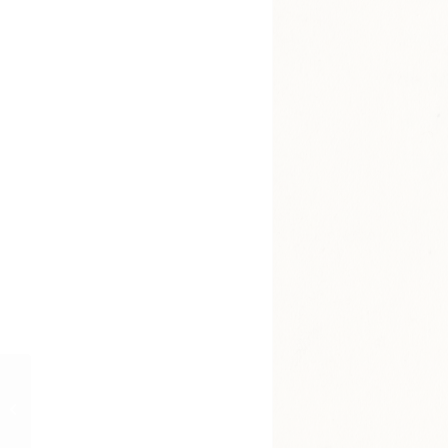
« Romeo und Julia »
Programm. Burgtheater,
Wien, 1940/41