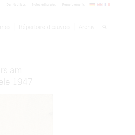
Der Nachlass
Notes éditoriales
Remerciements
èmes
Répertoire d’œuvres
Archiv
ers am
iele 1947