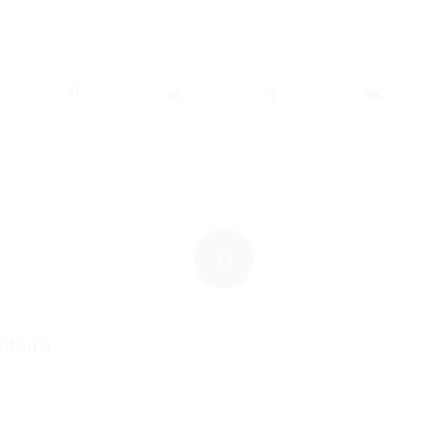
0
RÉPONSES
taire