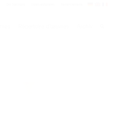
Der Nachlass
Notes éditoriales
Remerciements
èmes
Répertoire d’œuvres
Archiv