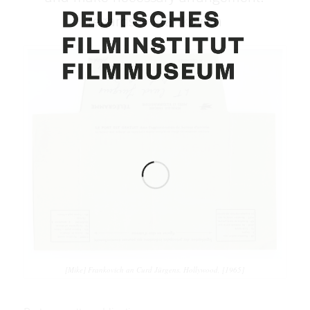
regards = Frankovich
[Mike] Frankovich an Curd Jürgens. Hollywood, [1965]