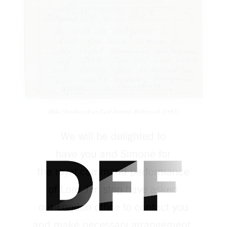
[Mike] Frankovich an Curd Jürgens. Hollywood, [1965]
We will be delighted to
have you and Simone for
the royal command performance
of Lord Jim stop have asked
our London office to contact you
and make necessary arrangement.