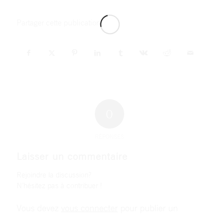
Partager cette publication
0
RÉPONSES
Laisser un commentaire
Rejoindre la discussion?
N’hésitez pas à contribuer !
Vous devez
vous connecter
pour publier un