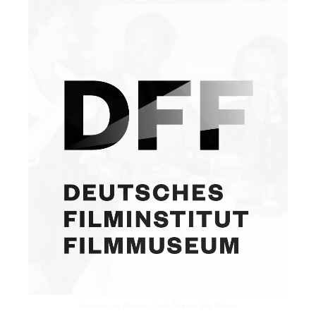
Susanne von Almassy, Curd Jürgens, Ilse Werner