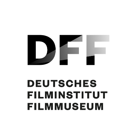
Hilde Hildebrand, Curd Jürgens, Hans W. Hamacher