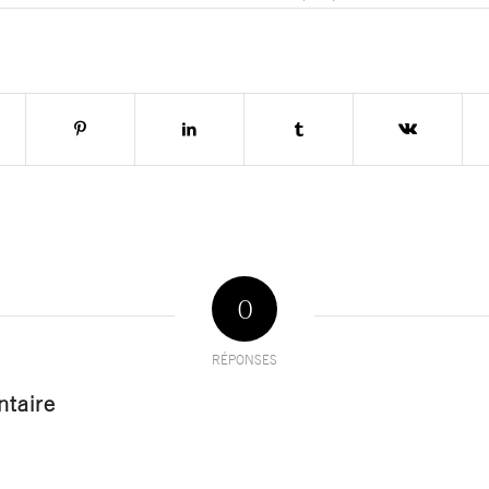
0
RÉPONSES
taire