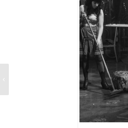
DIE
DREIGROSCHENOPER
(1963) Szenenfoto 117