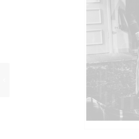
DES TEUFELS GENERAL
(1955) Szenenfoto 8