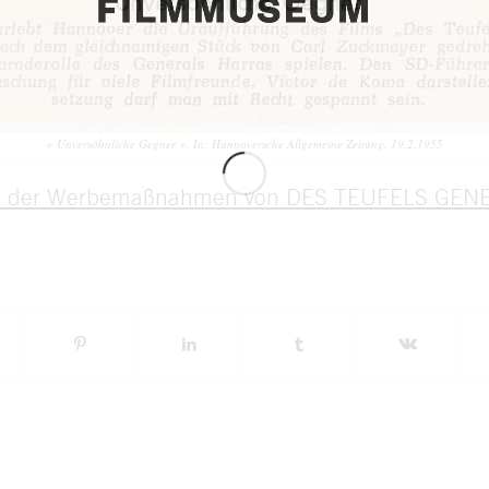
« Unversöhnliche Gegner ». In: Hannoversche Allgemeine Zeitung, 19.2.1955
n der Werbemaßnahmen von DES TEUFELS GENE