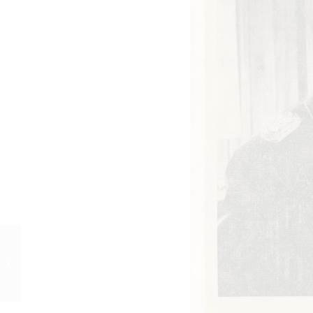
DES TEUFELS GENERAL
(1955) Dokumentation
der Werbemaßnahmen,
23.2.1955, Hannover...