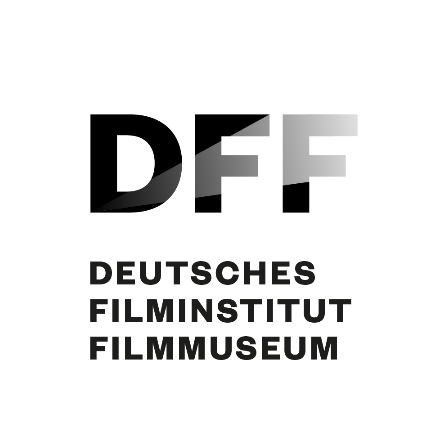
Oskar Homolka, Curd Jürgens. Foto: Hermann Meroth