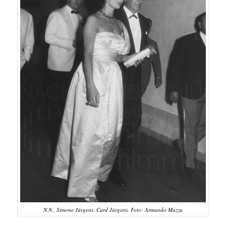
N.N., Simone Jürgens, Curd Jürgens. Foto: Armando Mazza