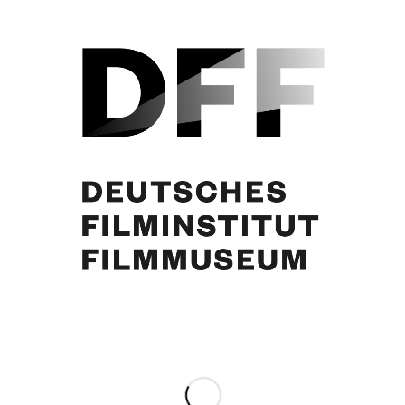
1. v. rechts: Schauspielerin Maureen O’Hara
2. v. rechts: Sänger Theodore Bikel
4. v. rechts: Regisseur Helmut Käutner
Mitte vorne: Curd Jürgens
Partager cette publication