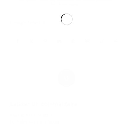
Curd Jürgens, « Death of a Salesman/Tod eines Handlungsreisenden ».
Foto: Hanns Hubmann
Partager cette publication
0
RÉPONSES
Laisser un commentaire
Rejoindre la discussion?
N’hésitez pas à contribuer !