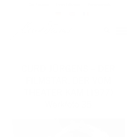
Der Nachlass
Notes éditoriales
Remerciements
CURD JÜRGENS – DER
FILMSTAR, DER VOM
THEATER KAM (1977)
Werkfoto 35