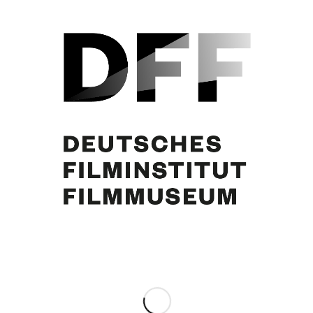
Curd Jürgens, « Das waren noch Zeiten/ Winnetou », Schallplattencover,
1981
Partager cette publication