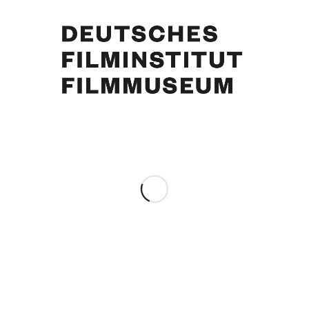
ürgens an Peter Bachér (HÖRZU) bzgl. Verleihung Goldene Kamera für « Collin ». Gstaad, 20.