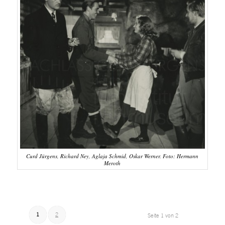
Curd Jürgens, Richard Ney, Aglaja Schmid, Oskar Werner. Foto: Hermann
Meroth
1
2
Seite 1 von 2