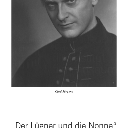
Curd Jürgens
„Der Lügner und die Nonne“