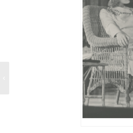
„Titania“ Szenenfoto 1