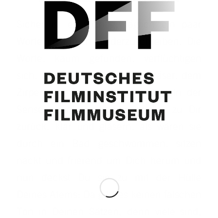
Persönliche Aufzeichnungen über das Schreiben, 1940er Jahre
Sicher ist es wichtig, täglich ein paar
Worte im Freien niederzuschreiben. Die
Worte, kaum gefunden, verflüchtigen
sich, laufen dem Surren der Gräser, dem
Zirpen der Grillen, ja dem Klingeln der
Sensen nach u. kehren wieder zu Dir
zurück, klar und gläsern, als wären sie
durch ein Bad geschwommen, sitzen
nackt und frierend um Dich herum und
nun deckst Du sie zu mit der Hülle
Deines Atems: Da gibt es keinen falschen
Ton in Deinen Sätzen, denn viele sind,