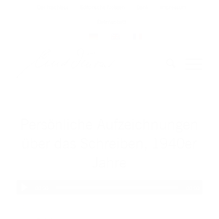
Der Nachlass
Editorische Notizen
Dank
Impressum
Datenschutz
Persönliche Aufzeichnungen
über das Schreiben, 1940er
Jahre
00:00
00:00