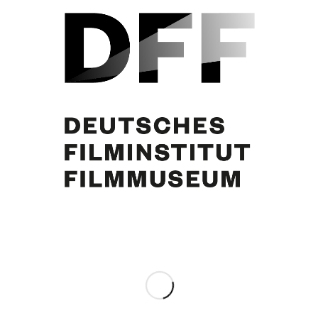
Loki Schmidt, Helmut Schmidt, N.N., Curd Jürgens, N.N.
Eintrag teilen