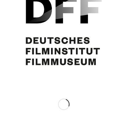
N.N., Curd Jürgens
Eintrag teilen
0